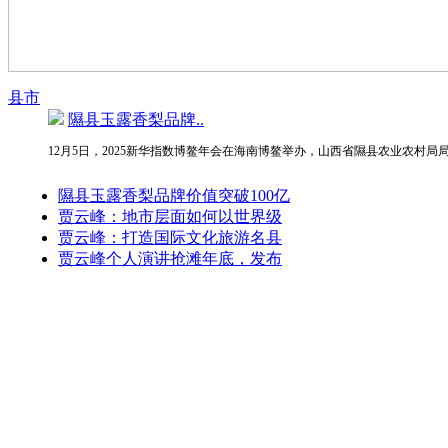
县市
隰县玉露香梨品牌..
12月5日，2025新华指数博鳌年会在海南博鳌举办，山西省隰县农业农村局局
隰县玉露香梨品牌价值突破100亿
贾云峰：地市层面如何以世界级
贾云峰：打造国际文化旅游名县
贾云峰个人演讲抢滩年底，发布