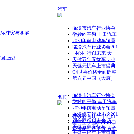
汽车
临汾市汽车行业协会
代际冲突与和解
微妙的平衡 丰田汽车
2030年前电动车销量
临汾汽车行业协会201
同心同行创未来 天
hters》
天健五年无忧车，小
天健无忧车上市盛典
C4世嘉价格全面调整
第六届中国（太原）
临汾市汽车行业协会
名校
微妙的平衡 丰田汽车
2030年前电动车销量
临汾汽车行业协会201
硅谷教育让一个临汾
同心同行创未来 天
星河学校|2025年对口
天健五年无忧车，小
雷锋精神践于行 青春
天健无忧车上市盛典