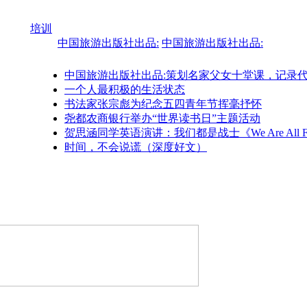
培训
中国旅游出版社出品:
中国旅游出版社出品:
中国旅游出版社出品:策划名家父女十堂课，记录
一个人最积极的生活状态
书法家张宗彪为纪念五四青年节挥毫抒怀
尧都农商银行举办“世界读书日”主题活动
贺思涵同学英语演讲：我们都是战士《We Are All Fig
时间，不会说谎（深度好文）