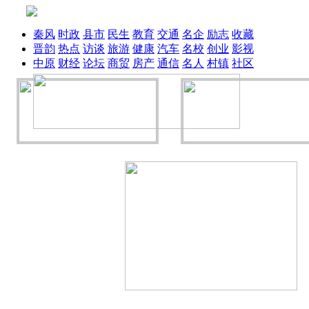
秦风
时政
县市
民生
教育
交通
名企
励志
收藏
晋韵
热点
访谈
旅游
健康
汽车
名校
创业
影视
中原
财经
论坛
商贸
房产
通信
名人
村镇
社区