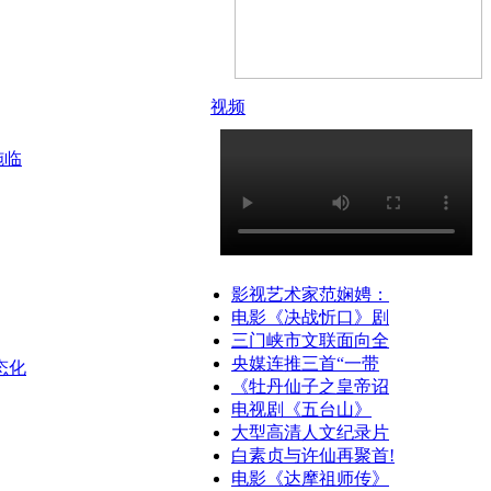
视频
施临
影视艺术家范娴娉：
电影《决战忻口》剧
三门峡市文联面向全
央媒连推三首“一带
态化
《牡丹仙子之皇帝诏
电视剧《五台山》
大型高清人文纪录片
白素贞与许仙再聚首!
电影《达摩祖师传》