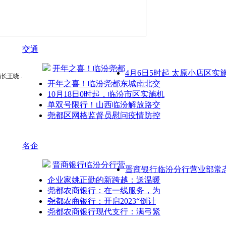
交通
开年之喜！临汾尧都
4月6日5时起 太原小店区实
长王晓..
开年之喜！临汾尧都东城南北交
10月18日0时起，临汾市区实施机
单双号限行！山西临汾解放路交
尧都区网格监督员慰问疫情防控
名企
晋商银行临汾分行营
晋商银行临汾分行营业部常
企业家姚正勤的新跨越：送温暖
尧都农商银行：在一线服务，为
尧都农商银行：开启2023“倒计
尧都农商银行现代支行：满弓紧