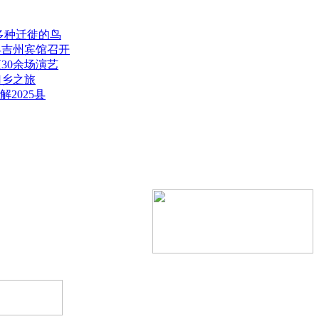
多种迁徙的鸟
县吉州宾馆召开
30余场演艺
归乡之旅
2025县