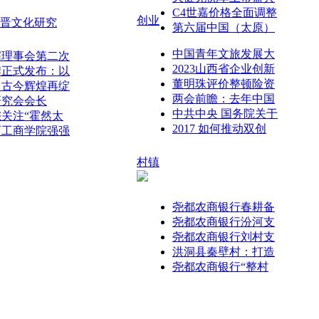
C4世嘉价格全面调整
创业
晋文化研究
第六届中国（太原）
中国青年文旅发展大
届理事会第二次
2023山西省企业创新
牌正式发布：以
董明珠评价整顿险资
，古今辉煌再绽
两会前瞻：去年中国
研究会会长
中共中央 国务院关于
关注“霍然太
2017 如何推动双创
西工商学院强强
村镇
尧都农商银行春耕备
尧都农商银行汾河支
尧都农商银行刘村支
洪洞县秦壁村：打造
尧都农商银行“整村