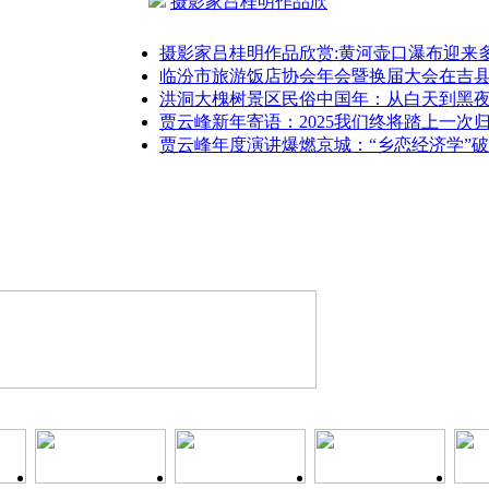
摄影家吕桂明作品欣
摄影家吕桂明作品欣赏:黄河壶口瀑布迎来
临汾市旅游饭店协会年会暨换届大会在吉
洪洞大槐树景区民俗中国年：从白天到黑夜
贾云峰新年寄语：2025我们终将踏上一次
贾云峰年度演讲爆燃京城：“乡恋经济学”破解